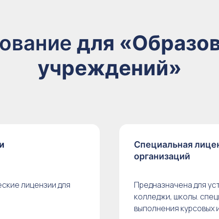
рование
для «Образо
учреждений»
и
Специальная лице
организаций
ские лицензии для
Предназначена для уст
колледжи, школы. спец
выполнения курсовых 