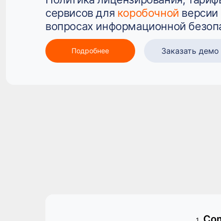
Telegram
сервисов для
коробочной
версии 
Новости разработки и компании, кейсы,
исследования, анонсы мероприятий, возможность
вопросах информационной безоп
получить мерч
Заказать демо
Подробнее
Co