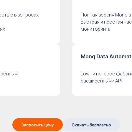
остью в вопросах
Полная версия Monq в
Быстрая и простая на
иях
мониторинга
Monq Data Automati
иренным
Low- и no-code фабрик
расширенными API
Запросить цену
Скачать бесплатно