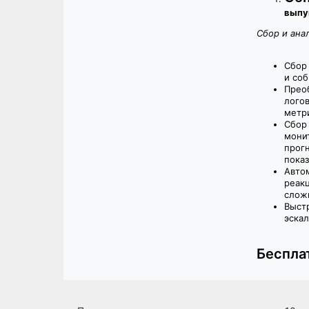
выпу
Сбор и ана
Сбор 
и со
Прео
логов
метр
Сбор
мони
прог
пока
Авто
реак
слож
Выст
эска
Беспла