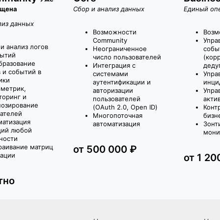
щена
Сбор и анализ данных
Единый оп
лиз данных
Возможности
Возм
Community
Упра
и анализ логов
Неограниченное
собы
бытий
число пользователей
(кор
бразование
Интеграция с
деду
 и событий в
системами
Упра
ики
аутентификации и
инци
 метрик,
авторизации
Упра
торинг и
пользователей
акти
нозирование
(OAuth 2.0, Open ID)
Конт
зателей
Многопоточная
бизн
матизация
автоматизация
Зонт
ций любой
мони
ности
раивание матриц
от 500 000 ₽
лации
от 1 20
тно