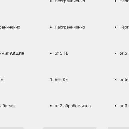
Неограниченно
Неог
раниченно
Неограниченно
Неог
имит
АКЦИЯ
от 5 ГБ
от 5
КЕ
Без КЕ
от 5
работчик
от 2 обработчиков
от 3