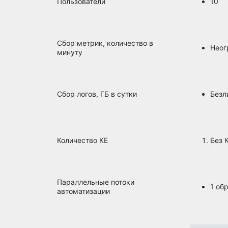
Пользователи
10
Сбор метрик, количество в
Неог
минуту
Сбор логов, ГБ в сутки
Безл
Количество КЕ
Без 
Параллельные потоки
1 об
автоматизации