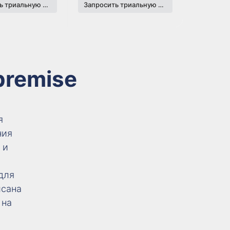
Запросить триальную версию
Запросить триальную версию
premise
я
ния
 и
для
исана
 на