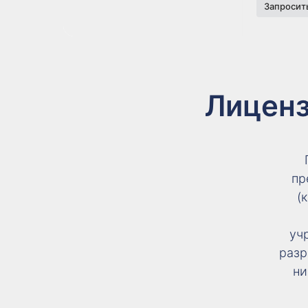
Запросит
Лицен
пр
(
уч
разр
ни