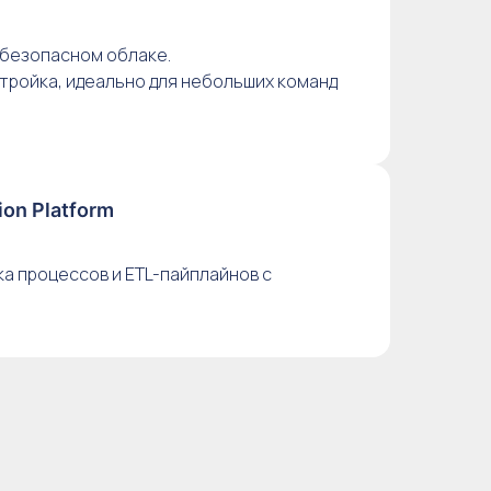
 безопасном облаке.
стройка, идеально для небольших команд
on Platform
а процессов и ETL-пайплайнов с