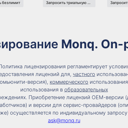
ь безлимит
Запросить триальную версию
зирование
Monq. On-
Политика лицензирования регламентирует услови
едоставления лицензий для,
частного
использова
комьюнити-версия),
коммерческого
использования
использования в
образовательных
реждениях. Приобретение лицензий ОЕМ-версии (
аботчиков) и версии для сервис-провайдеров (оп
же) осуществляется по индивидуальному запросу
ask@monq.ru