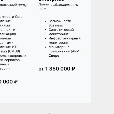
еративный центр
Полная наблюдаемость
360°
ожности Core
вление
Возможности
тиями
Business
реляция и
Синтетический
пликация)
мониторинг
вление
Инфраструктурный
дентами
мониторинг
вление ИТ-
Мониторинг
вами (CMDB)
приложений (APM)
роль «здоровья»
Скоро
ес-сервисов
ичный
от 1 350 000 ₽
торинг
0 000 ₽