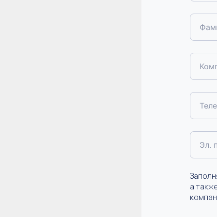
Фам
Ком
Тел
Эл. 
Заполн
а такж
компан