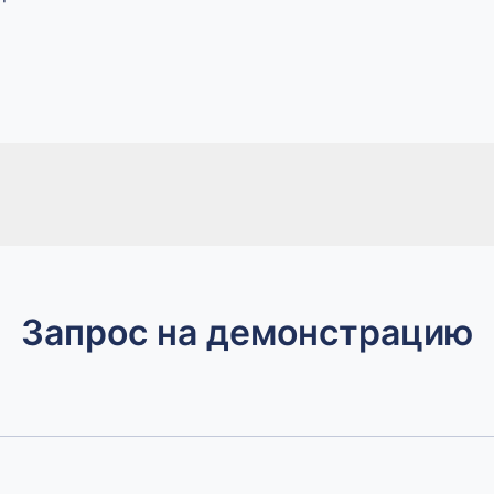
Чат комьюнити
Вступите в комьюнити пользователей Monq и
получайте быстрые ответы на вопросы об
использовании платформы от команды и сообщества
Запрос на демонстрацию