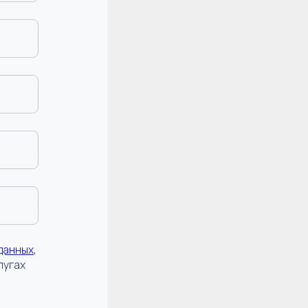
данных
,
лугах