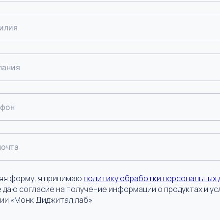
илия
пания
ефон
почта
яя форму, я принимаю
политику обработки персональных 
е даю согласие на получение информации о продуктах и ус
ии «Монк Диджитал лаб»