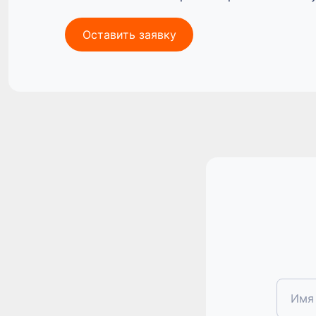
Telegram
Новости разработки и компании, кейсы,
Оставить заявку
исследования, анонсы мероприятий, возможность
получить мерч
Имя