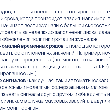
ндов,
который помогает прогнозировать наст
и срока, когда произойдет авария. Например, в
начинает вести журналы с большей скоростью
предить за неделю до заполнения диска, дав
я обновления политики ротации журналов.
номалий временных рядов
, с помощью котор
авать об отклонениях значений. Например, н
загрузка процессора (возможно, это майнинг
 взаимная корреляция двух несвязанных КЕ (
ированное API).
ю сигналов
(как ручная, так и автоматическая)
ервисными моделями, содержащими миллионы 
язывать сигналы друг с другом и объединять и
ризнакам в случае массовых аварий, а дедупл
тем мониторигам.