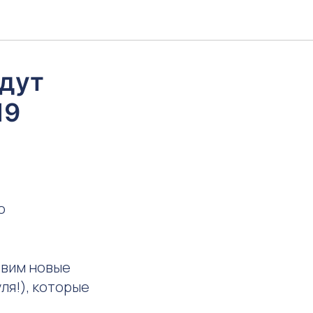
дут
19
о
авим новые
ля!), которые