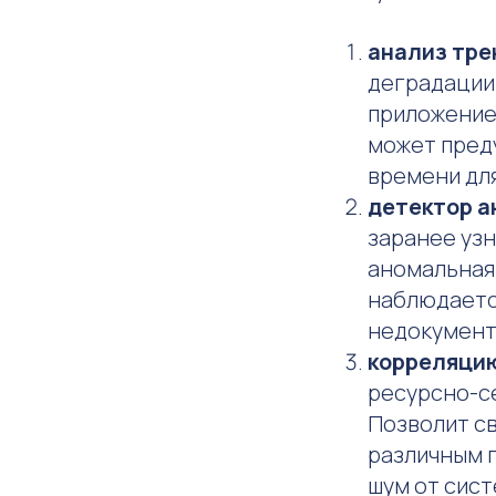
анализ тре
деградации 
приложение 
может преду
времени дл
детектор а
заранее узн
аномальная 
наблюдается
недокумент
корреляци
ресурсно-с
Позволит св
различным п
шум от сис