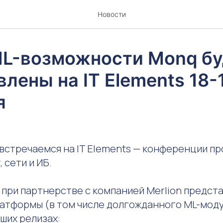
Новости
L-возможности Monq бу
лены на IT Elements 18-
я
я встречаемся на IT Elements — конференции пр
 сети и ИБ.
 при партнерстве с компанией Merlion предст
атформы (в том числе долгожданного ML-моду
ших релизах: