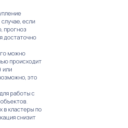
упление
 случае, если
, прогноз
ая достаточно
ого можно
очью происходит
) или
возможно, это
 для работы с
объектов.
х в кластеры по
икация снизит