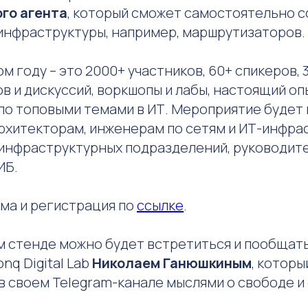
го агента
, который сможет самостоятельно 
 инфраструктуры, например, маршрутизаторов.
ом году – это 2000+ участников, 60+ спикеров, 
в и дискуссий, воркшопы и лабы, настоящий оп
по топовыми темами в ИТ. Мероприятие будет 
архитекторам, инженерам по сетям и ИТ-инфра
инфраструктурных подразделений, руководит
ИБ.
ма и регистрация по
ссылке
.
м стенде можно будет встретиться и пообщать
q Digital Lab
Николаем Ганюшкиным
, которы
в своем Telegram-канале мыслями о свободе и 