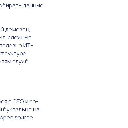
собирать данные
30 демозон,
ыт, сложные
полезно ИТ-,
структуре,
елям служб
ся с CEO и со-
й буквально на
open source.