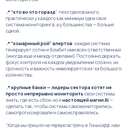
📍
“кто во что горазд
”: техотделов много,
практически у каждого как минимум одна своя
система мониторинга, а у большинства — больше
одной;
📍
“комариный рой” алертов
: каждая система
генерирует сотни и бомбит ими всех ответственных
(иногда еще и между отделами). Постоянно держать
фокус контроля на каждом уведомлении сложно, их
срочность и важность нивелируется из-за большого
количества;
📍
крупные банки — лидеры сектора хотят не
просто непрерывно мониторить
свои системы,
знать, где есть сбои, но и
настоящей магии AI
—
сделать так, чтобы системы самомониторились,
самопрогнозировали и самоисправлялись.
"Когда мы пришли на первую встречу в Тинькофф, нам