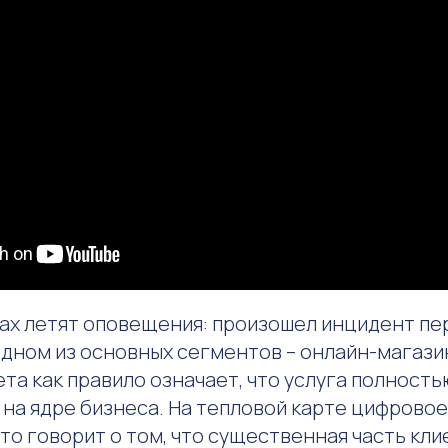
тах летят оповещения: произошел инцидент пе
одном из основных сегментов – онлайн-магази
та как правило означает, что услуга полность
на ядре бизнеса. На тепловой карте цифровое
это говорит о том, что существенная часть кли