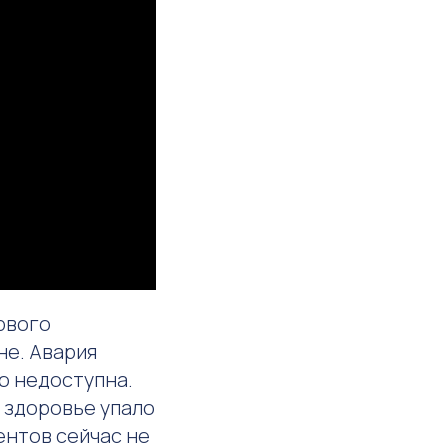
рвого
не. Авария
ю недоступна.
 здоровье упало
ентов сейчас не