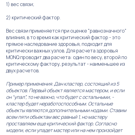
1) вес связи;
2) критический фактор.
Вес связи применяется при оценке "равнозначного"
влияния, в то время как критический фактор - это
прямое наследование здоровья, подходит для
критически важных узлов. Для расчета здоровья
MONQ проводит два расчета: один по весу, второй по
критическому фактору, результат - наименьшее из
двух расчетов.
Пример применения
.
Дан кластер, состоящий из 5
объектов. Первый объект является мастером, и если
он “упал”, то не важно, что будет с остальными, -
кластер будет неработоспособным. Остальные
объекты являются дополнительными нодами. Ставим
всем пяти объектам вес равный 1, но мастеру
проставляем еще критический фактор. Согласно
модели, если упадет мастер или на нем произойдет