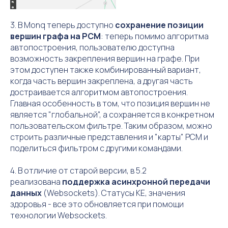
3. В Monq теперь доступно
сохранение позиции
вершин графа на РСМ
: теперь помимо алгоритма
автопостроения, пользователю доступна
возможность закрепления вершин на графе. При
этом доступен также комбинированный вариант,
когда часть вершин закреплена, а другая часть
достраивается алгоритмом автопостроения.
Главная особенность в том, что позиция вершин не
является "глобальной", а сохраняется в конкретном
пользовательском фильтре. Таким образом, можно
строить различные представления и "карты" РСМ и
поделиться фильтром с другими командами.
4. В отличие от старой версии, в 5.2
реализована
поддержка асинхронной передачи
данных
(Websockets). Статусы КЕ, значения
здоровья - все это обновляется при помощи
технологии Websockets.